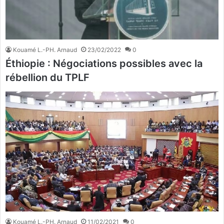
Kouamé L.-PH. Arnaud
23/02/2022
0
Éthiopie : Négociations possibles avec la
rébellion du TPLF
Kouamé L.-PH. Arnaud
11/02/2021
0