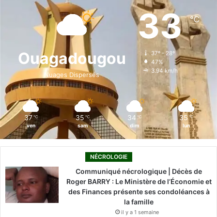
e
k
T
t
T
33
℃
b
e
u
a
o
o
d
b
g
k
Ouagadougou
37º - 28º
47%
o
i
e
r
3.94 km/h
Nuages Dispersés
k
n
a
m
37
35
34
35
℃
℃
℃
℃
ven
sam
dim
lun
NÉCROLOGIE
Communiqué nécrologique | Décès de
Roger BARRY : Le Ministère de l’Économie et
des Finances présente ses condoléances à
la famille
il y a 1 semaine