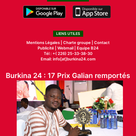
LIENS UTILES
Mentions Légales |
Charte groupe |
Contact
Publicité
|
Webmail |
Equipe B24
Tél : +( 226) 25-33-38-30
Email: info[at]burkina24.com
Burkina 24 : 17 Prix Galian remportés