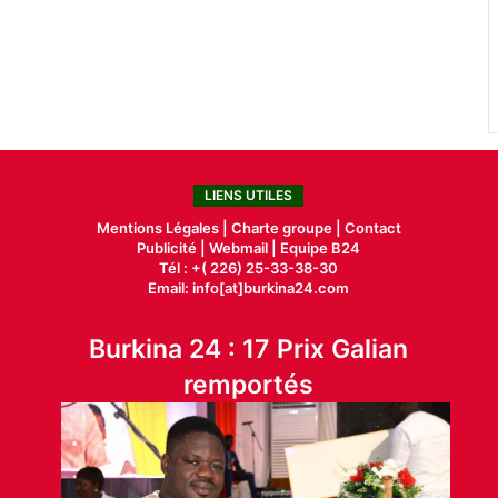
LIENS UTILES
Mentions Légales |
Charte groupe |
Contact
Publicité
|
Webmail |
Equipe B24
Tél : +( 226) 25-33-38-30
Email: info[at]burkina24.com
Burkina 24 : 17 Prix Galian
remportés