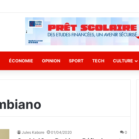
E
ÉCONOMIE
OPINION
SPORT
TECH
CULTURE
ombiano
Jules Kabore
01/04/2020
0