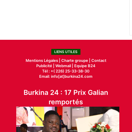
LIENS UTILES
Mentions Légales |
Charte groupe |
Contact
Publicité
|
Webmail |
Equipe B24
Tél : +( 226) 25-33-38-30
Email: info[at]burkina24.com
Burkina 24 : 17 Prix Galian
remportés