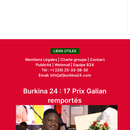
LIENS UTILES
Mentions Légales |
Charte groupe |
Contact
Publicité
|
Webmail |
Equipe B24
Tél : +( 226) 25-33-38-30
Email: info[at]burkina24.com
Burkina 24 : 17 Prix Galian
remportés