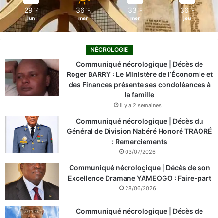
29
36
33
36
℃
℃
℃
℃
lun
mar
mer
jeu
NÉCROLOGIE
Communiqué nécrologique | Décès de
Roger BARRY : Le Ministère de l’Économie et
des Finances présente ses condoléances à
la famille
il y a 2 semaines
Communiqué nécrologique | Décès du
Général de Division Nabéré Honoré TRAORÉ
: Remerciements
03/07/2026
Communiqué nécrologique | Décès de son
Excellence Dramane YAMEOGO : Faire-part
28/06/2026
Communiqué nécrologique | Décès de