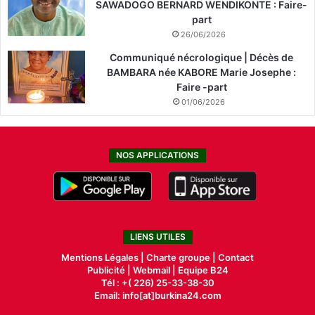
SAWADOGO BERNARD WENDIKONTE : Faire-
part
26/06/2026
Communiqué nécrologique | Décès de
BAMBARA née KABORE Marie Josephe :
Faire -part
01/06/2026
NOS APPLICATIONS
LIENS UTILES
Mentions Légales |
Charte groupe |
Contact
Publicité
|
Webmail |
Equipe B24
Tél : +( 226) 25-33-38-30
Email: info[at]burkina24.com