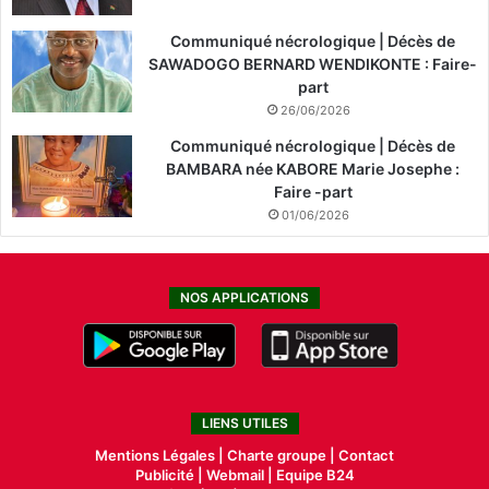
Communiqué nécrologique | Décès de
SAWADOGO BERNARD WENDIKONTE : Faire-
part
26/06/2026
Communiqué nécrologique | Décès de
BAMBARA née KABORE Marie Josephe :
Faire -part
01/06/2026
NOS APPLICATIONS
LIENS UTILES
Mentions Légales |
Charte groupe |
Contact
Publicité
|
Webmail |
Equipe B24