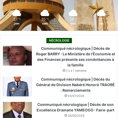
k
n
a
m
37
35
34
33
℃
℃
℃
℃
ven
sam
dim
lun
NÉCROLOGIE
Communiqué nécrologique | Décès de
Roger BARRY : Le Ministère de l’Économie et
des Finances présente ses condoléances à
la famille
il y a 1 semaine
Communiqué nécrologique | Décès du
Général de Division Nabéré Honoré TRAORÉ
: Remerciements
03/07/2026
Communiqué nécrologique | Décès de son
Excellence Dramane YAMEOGO : Faire-part
28/06/2026