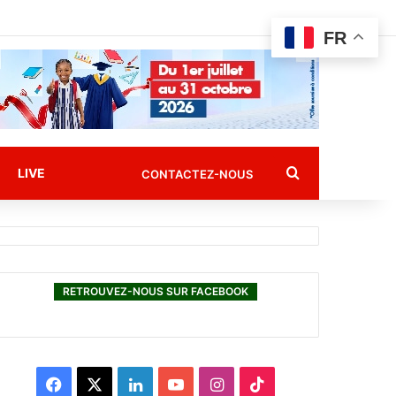
FR
Rechercher
LIVE
CONTACTEZ-NOUS
RETROUVEZ-NOUS SUR FACEBOOK
F
X
L
Y
I
T