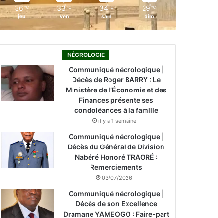
36
33
34
29
℃
℃
℃
℃
jeu
ven
sam
dim
NÉCROLOGIE
Communiqué nécrologique |
Décès de Roger BARRY : Le
Ministère de l’Économie et des
Finances présente ses
condoléances à la famille
il y a 1 semaine
Communiqué nécrologique |
Décès du Général de Division
Nabéré Honoré TRAORÉ :
Remerciements
03/07/2026
Communiqué nécrologique |
Décès de son Excellence
Dramane YAMEOGO : Faire-part