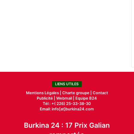
LIENS UTILES
Mentions Légales |
Charte groupe |
Contact
Publicité
|
Webmail |
Equipe B24
Tél : +( 226) 25-33-38-30
Email: info[at]burkina24.com
Burkina 24 : 17 Prix Galian