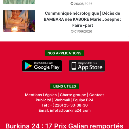
26/06/2026
Communiqué nécrologique | Décès de
BAMBARA née KABORE Marie Josephe :
Faire -part
01/06/2026
NOS APPLICATIONS
LIENS UTILES
Mentions Légales |
Charte groupe |
Contact
Publicité
|
Webmail |
Equipe B24
Tél : +( 226) 25-33-38-30
Email: info[at]burkina24.com
Burkina 24 : 17 Prix Galian remportés