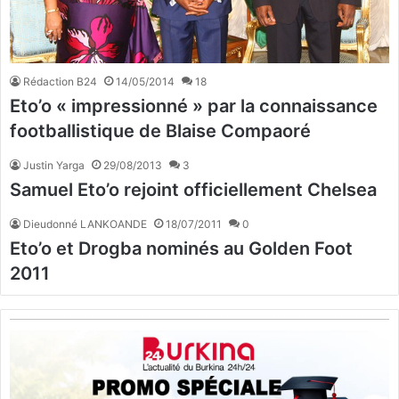
Rédaction B24
14/05/2014
18
Eto’o « impressionné » par la connaissance
footballistique de Blaise Compaoré
Justin Yarga
29/08/2013
3
Samuel Eto’o rejoint officiellement Chelsea
Dieudonné LANKOANDE
18/07/2011
0
Eto’o et Drogba nominés au Golden Foot
2011