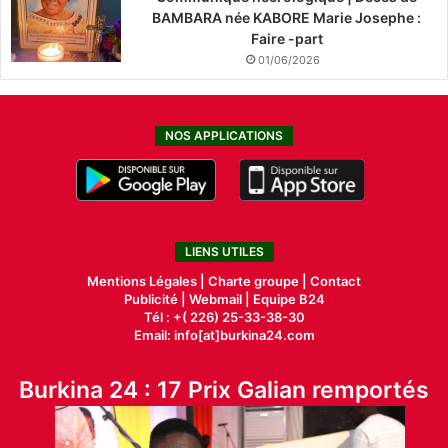
BAMBARA née KABORE Marie Josephe :
Faire -part
01/06/2026
NOS APPLICATIONS
LIENS UTILES
Mentions Légales |
Charte groupe |
Contact
Publicité
|
Webmail |
Equipe B24
Tél : +( 226) 25-33-38-30
Email: info[at]burkina24.com
Burkina 24 : 17 Prix Galian remportés