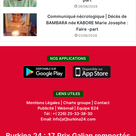
26/06/2026
Communiqué nécrologique | Décès de
BAMBARA née KABORE Marie Josephe :
Faire -part
01/06/2026
NOS APPLICATIONS
LIENS UTILES
Mentions Légales |
Charte groupe |
Contact
Publicité
|
Webmail |
Equipe B24
Tél : +( 226) 25-33-38-30
Email: info[at]burkina24.com
Burkina 24 : 17 Prix Galian remportés