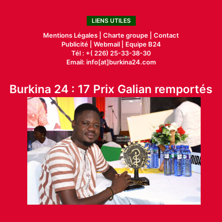
LIENS UTILES
Mentions Légales |
Charte groupe |
Contact
Publicité
|
Webmail |
Equipe B24
Tél : +( 226) 25-33-38-30
Email: info[at]burkina24.com
Burkina 24 : 17 Prix Galian remportés