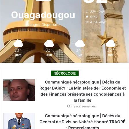
o
d
b
g
k
Ouagadougou
33º - 24º
52%
o
i
e
r
4.54 km/h
Nuages Dispersés
k
n
a
m
33
32
34
32
℃
℃
℃
℃
sam
dim
lun
mar
NÉCROLOGIE
Communiqué nécrologique | Décès de
Roger BARRY : Le Ministère de l’Économie et
des Finances présente ses condoléances à
la famille
il y a 2 semaines
Communiqué nécrologique | Décès du
Général de Division Nabéré Honoré TRAORÉ
: Remerciements