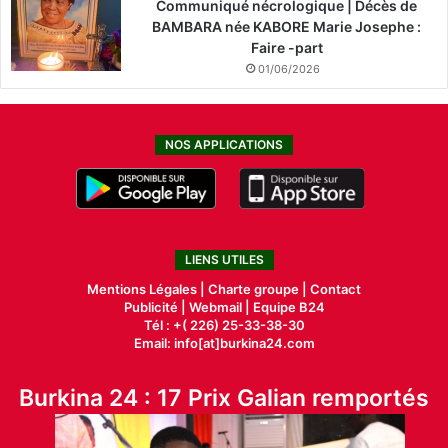
Communiqué nécrologique | Décès de
BAMBARA née KABORE Marie Josephe :
Faire -part
01/06/2026
NOS APPLICATIONS
LIENS UTILES
Mentions Légales |
Charte groupe |
Contact
Publicité
|
Webmail |
Equipe B24
Tél : +( 226) 25-33-38-30
Email: info[at]burkina24.com
Burkina 24 : 17 Prix Galian remportés