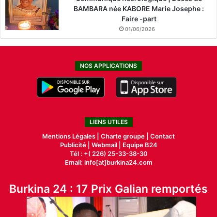
BAMBARA née KABORE Marie Josephe :
Faire -part
01/06/2026
NOS APPLICATIONS
LIENS UTILES
Mentions Légales |
Charte groupe |
Contact
Publicité
|
Webmail |
Equipe B24
Tél : +( 226) 25-33-38-30
Email: info[at]burkina24.com
Burkina 24 : 17 Prix Galian remportés