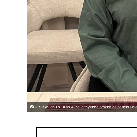
KI Siékoudouin Elijah Aline, citoyenne proche de patients d