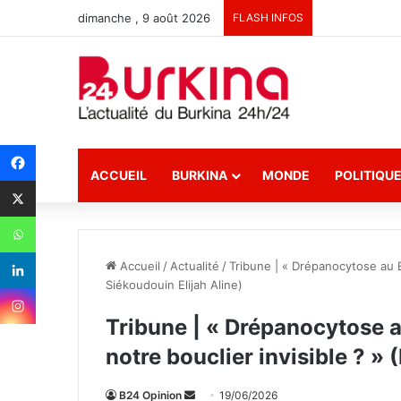
dimanche , 9 août 2026
FLASH INFOS
ACCUEIL
BURKINA
MONDE
POLITIQU
Accueil
/
Actualité
/
Tribune | « Drépanocytose au Bur
Siékoudouin Elijah Aline)
Tribune | « Drépanocytose au 
notre bouclier invisible ? » 
B24 Opinion
E
19/06/2026