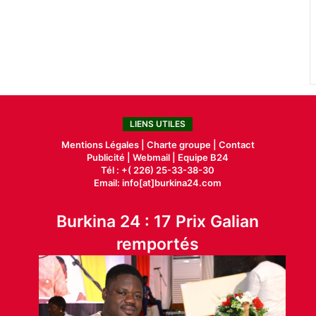
LIENS UTILES
Mentions Légales |
Charte groupe |
Contact
Publicité
|
Webmail |
Equipe B24
Tél : +( 226) 25-33-38-30
Email: info[at]burkina24.com
Burkina 24 : 17 Prix Galian
remportés