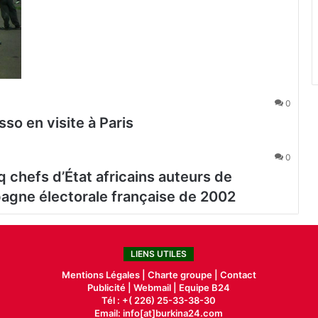
0
o en visite à Paris
0
q chefs d’État africains auteurs de
agne électorale française de 2002
LIENS UTILES
Mentions Légales |
Charte groupe |
Contact
Publicité
|
Webmail |
Equipe B24
Tél : +( 226) 25-33-38-30
Email: info[at]burkina24.com