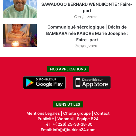
SAWADOGO BERNARD WENDIKONTE : Faire-
part
26/06/2026
Communiqué nécrologique | Décès de
BAMBARA née KABORE Marie Josephe :
Faire -part
01/06/2026
NOS APPLICATIONS
LIENS UTILES
Mentions Légales |
Charte groupe |
Contact
Publicité
|
Webmail |
Equipe B24
Tél : +( 226) 25-33-38-30
Email: info[at]burkina24.com