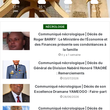
m
37
35
34
35
℃
℃
℃
℃
ven
sam
dim
lun
NÉCROLOGIE
Communiqué nécrologique | Décès de
Roger BARRY : Le Ministère de l’Économie et
des Finances présente ses condoléances à
la famille
il y a 1 semaine
Communiqué nécrologique | Décès du
Général de Division Nabéré Honoré TRAORÉ
: Remerciements
03/07/2026
Communiqué nécrologique | Décès de son
Excellence Dramane YAMEOGO : Faire-part
28/06/2026
Communiqué nécrologique | Décès de