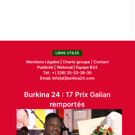
LIENS UTILES
Mentions Légales |
Charte groupe |
Contact
Publicité
|
Webmail |
Equipe B24
Tél : +( 226) 25-33-38-30
Email: info[at]burkina24.com
Burkina 24 : 17 Prix Galian
remportés