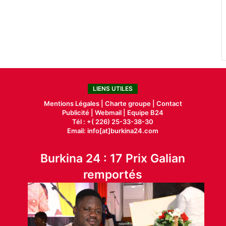
LIENS UTILES
Mentions Légales |
Charte groupe |
Contact
Publicité
|
Webmail |
Equipe B24
Tél : +( 226) 25-33-38-30
Email: info[at]burkina24.com
Burkina 24 : 17 Prix Galian
remportés