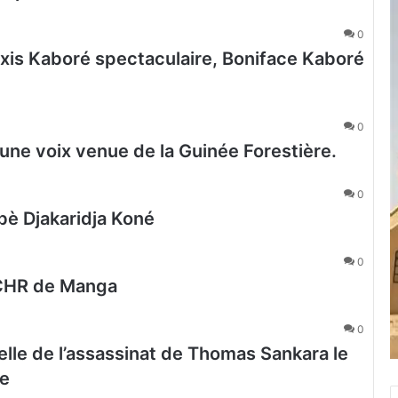
0
xis Kaboré spectaculaire, Boniface Kaboré
0
une voix venue de la Guinée Forestière.
0
abè Djakaridja Koné
0
e CHR de Manga
0
le de l’assassinat de Thomas Sankara le
se