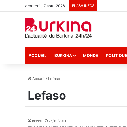
vendredi , 7 août 2026
FLASH INFOS
ACCUEIL
BURKINA
MONDE
POLITIQU
Accueil
/
Lefaso
Lefaso
bktso1
25/10/2011