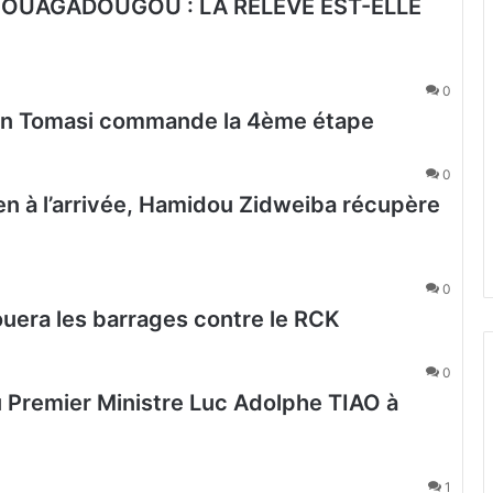
 OUAGADOUGOU : LA RELEVE EST-ELLE
0
lien Tomasi commande la 4ème étape
0
en à l’arrivée, Hamidou Zidweiba récupère
0
ouera les barrages contre le RCK
0
u Premier Ministre Luc Adolphe TIAO à
1