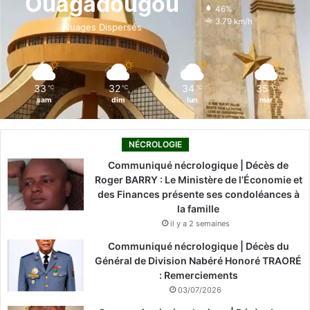
Ouagadougou
46%
o
i
e
r
3.79 km/h
Nuages Dispersés
k
n
a
m
33
32
34
35
℃
℃
℃
℃
sam
dim
lun
mar
NÉCROLOGIE
Communiqué nécrologique | Décès de
Roger BARRY : Le Ministère de l’Économie et
des Finances présente ses condoléances à
la famille
il y a 2 semaines
Communiqué nécrologique | Décès du
Général de Division Nabéré Honoré TRAORÉ
: Remerciements
03/07/2026