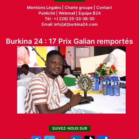
Mentions Légales |
Charte groupe |
Contact
Publicité
|
Webmail |
Equipe B24
Tél : +( 226) 25-33-38-30
Email: info[at]burkina24.com
Burkina 24 : 17 Prix Galian remportés
SUIVEZ-NOUS SUR