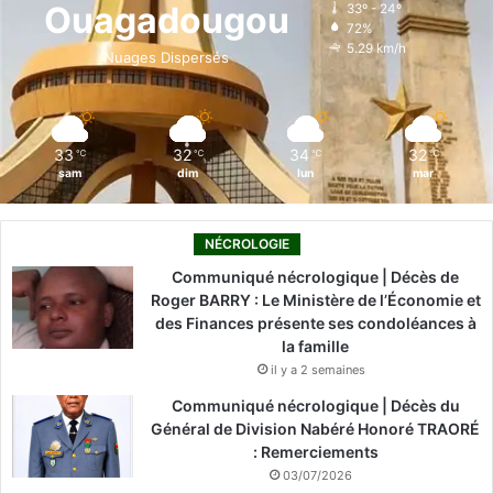
Ouagadougou
33º - 24º
72%
o
i
e
r
5.29 km/h
Nuages Dispersés
k
n
a
m
33
32
34
32
℃
℃
℃
℃
sam
dim
lun
mar
NÉCROLOGIE
Communiqué nécrologique | Décès de
Roger BARRY : Le Ministère de l’Économie et
des Finances présente ses condoléances à
la famille
il y a 2 semaines
Communiqué nécrologique | Décès du
Général de Division Nabéré Honoré TRAORÉ
: Remerciements
03/07/2026