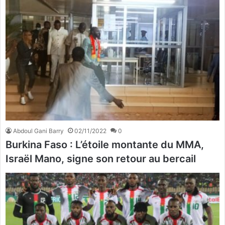
Abdoul Gani Barry
02/11/2022
0
Burkina Faso : L’étoile montante du MMA,
Israël Mano, signe son retour au bercail