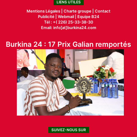
LIENS UTILES
Mentions Légales |
Charte groupe |
Contact
Publicité
|
Webmail |
Equipe B24
Tél : +( 226) 25-33-38-30
Email: info[at]burkina24.com
Burkina 24 : 17 Prix Galian remportés
SUIVEZ-NOUS SUR