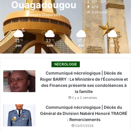
Ouagadougou
32º - 30º
47%
o
i
e
r
3.05 km/h
Nuages Dispersés
k
n
a
m
32
33
31
34
℃
℃
℃
℃
ven
sam
dim
lun
NÉCROLOGIE
Communiqué nécrologique | Décès de
Roger BARRY : Le Ministère de l’Économie et
des Finances présente ses condoléances à
la famille
il y a 2 semaines
Communiqué nécrologique | Décès du
Général de Division Nabéré Honoré TRAORÉ
: Remerciements
03/07/2026