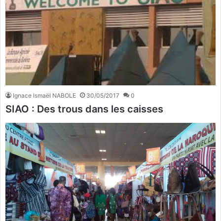
Ignace Ismaël NABOLE
30/05/2017
0
SIAO : Des trous dans les caisses