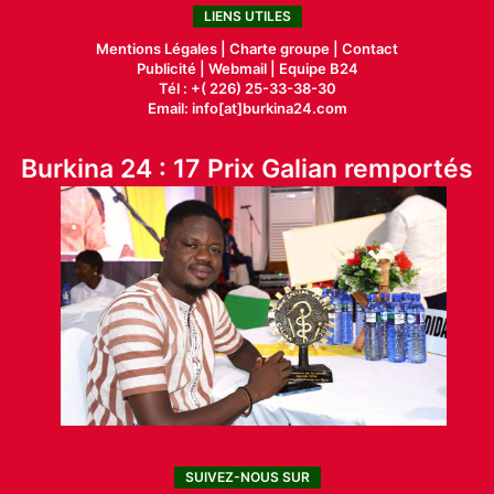
LIENS UTILES
Mentions Légales |
Charte groupe |
Contact
Publicité
|
Webmail |
Equipe B24
Tél : +( 226) 25-33-38-30
Email: info[at]burkina24.com
Burkina 24 : 17 Prix Galian remportés
SUIVEZ-NOUS SUR