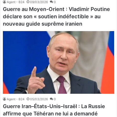
Agent - B24
09/03/2026
0
Guerre au Moyen-Orient : Vladimir Poutine
déclare son « soutien indéfectible » au
nouveau guide suprême iranien
Agent - B24
05/03/2026
0
Guerre Iran–États-Unis–Israël : La Russie
affirme que Téhéran ne lui a demandé