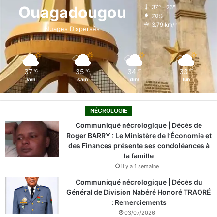
o
d
b
g
k
Ouagadougou
37º - 26º
70%
o
i
e
r
3.79 km/h
Nuages Dispersés
k
n
a
m
37
35
34
33
℃
℃
℃
℃
ven
sam
dim
lun
NÉCROLOGIE
Communiqué nécrologique | Décès de
Roger BARRY : Le Ministère de l’Économie et
des Finances présente ses condoléances à
la famille
il y a 1 semaine
Communiqué nécrologique | Décès du
Général de Division Nabéré Honoré TRAORÉ
: Remerciements
03/07/2026