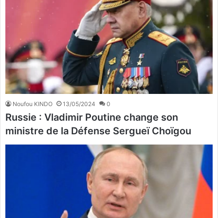
Noufou KINDO
13/05/2024
0
Russie : Vladimir Poutine change son
ministre de la Défense Sergueï Choïgou