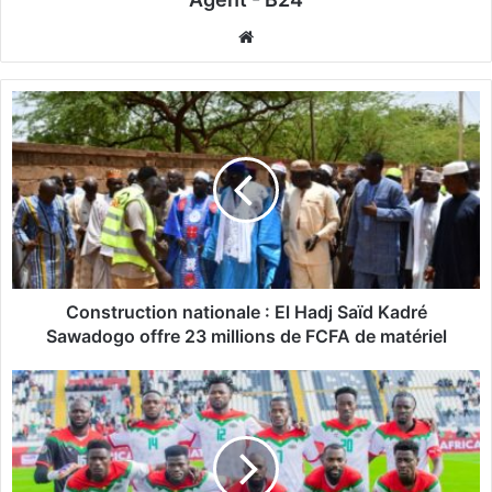
We
bsi
te
C
o
n
s
t
r
u
c
t
i
Construction nationale : El Hadj Saïd Kadré
o
Sawadogo offre 23 millions de FCFA de matériel
n
n
F
a
o
t
o
i
t
o
b