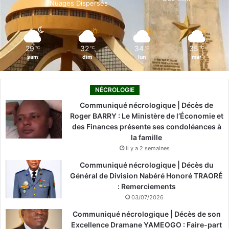
Nuages Dispersés
k
n
a
m
29
32
34
35
℃
℃
℃
℃
sam
dim
lun
mar
NÉCROLOGIE
Communiqué nécrologique | Décès de
Roger BARRY : Le Ministère de l’Économie et
des Finances présente ses condoléances à
la famille
il y a 2 semaines
Communiqué nécrologique | Décès du
Général de Division Nabéré Honoré TRAORÉ
: Remerciements
03/07/2026
Communiqué nécrologique | Décès de son
Excellence Dramane YAMEOGO : Faire-part