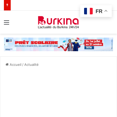
FR
Menu
Accueil
/
Actualité