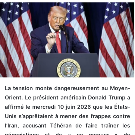
v
o
y
e
r
u
n
c
o
u
r
r
La tension monte dangereusement au Moyen-
i
Orient. Le président américain Donald Trump a
e
affirmé le mercredi 10 juin 2026 que les États-
l
Unis s’apprêtaient à mener des frappes contre
l’Iran, accusant Téhéran de faire traîner les
négociations et de « se moquer » de