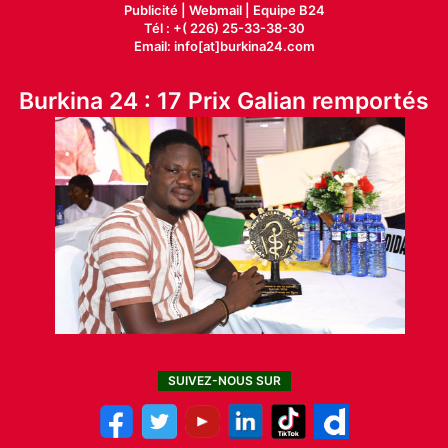
Publicité
|
Webmail |
Equipe B24
Tél : +( 226) 25-33-38-30
Email: info[at]burkina24.com
Burkina 24 : 17 Prix Galian remportés
SUIVEZ-NOUS SUR