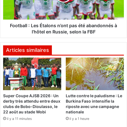
n
a
a
l
l
l
e
:
:
L
Football : Les Étalons n’ont pas été abandonnés à
E
e
l’hôtel en Russie, selon la FBF
l
s
H
É
a
t
Articles similaires
d
a
j
l
S
o
a
n
ï
s
d
n
K
’
Super Coupe AJSB 2026 : Un
Lutte contre le paludisme : Le
a
o
derby très attendu entre deux
Burkina Faso intensifie la
d
n
clubs de Bobo-Dioulasso, le
riposte avec une campagne
r
t
22 août au stade Wobi
nationale
é
p
il y a 11 minutes
il y a 1 heure
S
a
a
s