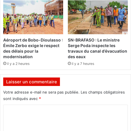
w
é
a
t
d
é
o
a
g
b
o
a
Aéroport de Bobo-Dioulasso :
SN-BRAFASO : Le ministre
o
n
Émile Zerbo exige le respect
Serge Poda inspecte les
f
d
des délais pour la
travaux du canal d’évacuation
f
o
modernisation
des eaux
r
n
il y a 2 heures
il y a 7 heures
e
n
2
é
3
s
Laisser un commentaire
m
à
i
l
Votre adresse e-mail ne sera pas publiée.
Les champs obligatoires
l
’
sont indiqués avec
*
l
h
i
C
ô
o
t
o
n
e
m
s
l