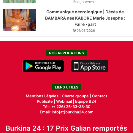
26/06/2026
Communiqué nécrologique | Décès de
BAMBARA née KABORE Marie Josephe :
Faire -part
01/06/2026
NOS APPLICATIONS
LIENS UTILES
Mentions Légales |
Charte groupe |
Contact
Publicité
|
Webmail |
Equipe B24
Tél : +( 226) 25-33-38-30
Email: info[at]burkina24.com
Burkina 24 : 17 Prix Galian remportés