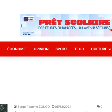
E
ÉCONOMIE
OPINION
SPORT
TECH
CULTURE
Serge Pacome ZONGO
05/12/2024
0