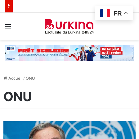
FR
Menu
Accueil
/
ONU
ONU