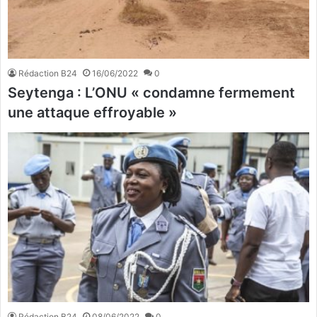
Rédaction B24
16/06/2022
0
Seytenga : L’ONU « condamne fermement
une attaque effroyable »
Rédaction B24
08/06/2022
0