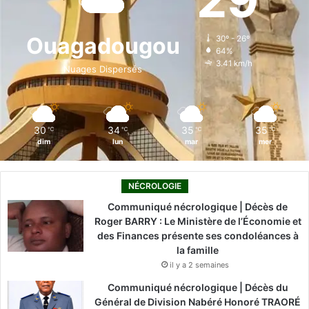
b
e
u
a
o
o
d
b
g
k
Ouagadougou
30º - 26º
64%
o
i
e
r
3.41 km/h
Nuages Dispersés
k
n
a
m
30
34
35
35
℃
℃
℃
℃
dim
lun
mar
mer
NÉCROLOGIE
Communiqué nécrologique | Décès de
Roger BARRY : Le Ministère de l’Économie et
des Finances présente ses condoléances à
la famille
il y a 2 semaines
Communiqué nécrologique | Décès du
Général de Division Nabéré Honoré TRAORÉ