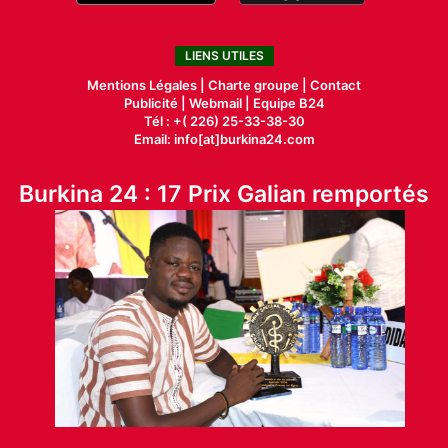
LIENS UTILES
Mentions Légales |
Charte groupe |
Contact
Publicité
|
Webmail |
Equipe B24
Tél : +( 226) 25-33-38-30
Email: info[at]burkina24.com
Burkina 24 : 17 Prix Galian remportés