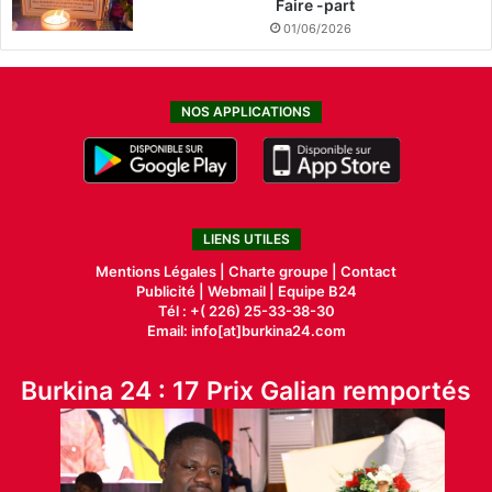
Faire -part
01/06/2026
NOS APPLICATIONS
LIENS UTILES
Mentions Légales |
Charte groupe |
Contact
Publicité
|
Webmail |
Equipe B24
Tél : +( 226) 25-33-38-30
Email: info[at]burkina24.com
Burkina 24 : 17 Prix Galian remportés