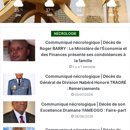
m
35
37
34
33
℃
℃
℃
℃
jeu
ven
sam
dim
NÉCROLOGIE
Communiqué nécrologique | Décès de
Roger BARRY : Le Ministère de l’Économie et
des Finances présente ses condoléances à
la famille
il y a 1 semaine
Communiqué nécrologique | Décès du
Général de Division Nabéré Honoré TRAORÉ
: Remerciements
03/07/2026
Communiqué nécrologique | Décès de son
Excellence Dramane YAMEOGO : Faire-part
28/06/2026
Communiqué nécrologique | Décès de