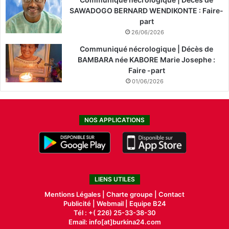
SAWADOGO BERNARD WENDIKONTE : Faire-
part
26/06/2026
Communiqué nécrologique | Décès de
BAMBARA née KABORE Marie Josephe :
Faire -part
01/06/2026
NOS APPLICATIONS
LIENS UTILES
Mentions Légales |
Charte groupe |
Contact
Publicité
|
Webmail |
Equipe B24
Tél : +( 226) 25-33-38-30
Email: info[at]burkina24.com