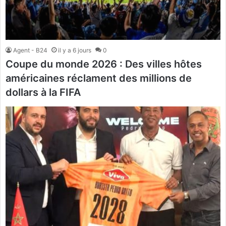
Agent - B24
il y a 6 jours
0
Coupe du monde 2026 : Des villes hôtes
américaines réclament des millions de
dollars à la FIFA