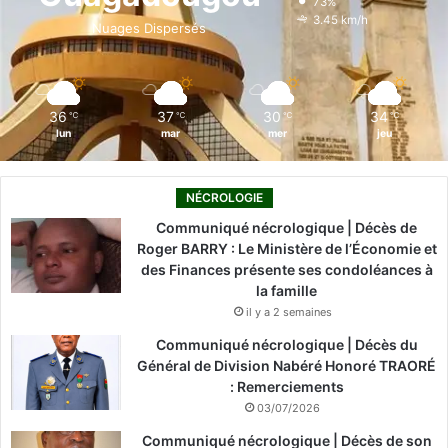
73%
o
i
e
r
3.45 km/h
Nuages Dispersés
k
n
a
m
36
37
30
34
℃
℃
℃
℃
lun
mar
mer
jeu
NÉCROLOGIE
Communiqué nécrologique | Décès de
Roger BARRY : Le Ministère de l’Économie et
des Finances présente ses condoléances à
la famille
il y a 2 semaines
Communiqué nécrologique | Décès du
Général de Division Nabéré Honoré TRAORÉ
: Remerciements
03/07/2026
Communiqué nécrologique | Décès de son