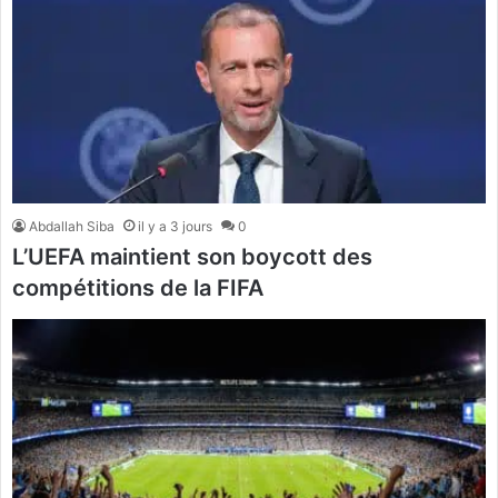
Abdallah Siba
il y a 3 jours
0
L’UEFA maintient son boycott des
compétitions de la FIFA