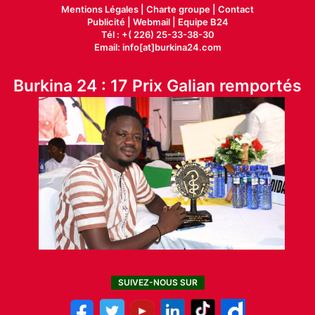
Mentions Légales |
Charte groupe |
Contact
Publicité
|
Webmail |
Equipe B24
Tél : +( 226) 25-33-38-30
Email: info[at]burkina24.com
Burkina 24 : 17 Prix Galian remportés
SUIVEZ-NOUS SUR